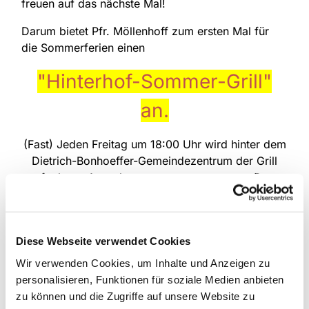
freuen auf das nächste Mal!
Darum bietet Pfr. Möllenhoff zum ersten Mal für
die Sommerferien einen
"Hinterhof-Sommer-Grill"
an.
(Fast) Jeden Freitag um 18:00 Uhr wird hinter dem
Dietrich-Bonhoeffer-Gemeindezentrum der Grill
aufgebaut. Ausnahme nur, wenn es regnet. Dann
wird das Grillen hier auf der Homepage abgesagt.
Dies sind unsere geplanten Termine:
Diese Webseite verwendet Cookies
18.07.2025 um 18:00 Uhr
Wir verwenden Cookies, um Inhalte und Anzeigen zu
25.07.2025 um 18:00 Uhr
personalisieren, Funktionen für soziale Medien anbieten
01.08.2025 um 18:00 Uhr
zu können und die Zugriffe auf unsere Website zu
08.08.2025 um 18:00 Uhr