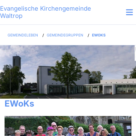
Evangelische Kirchengemeinde
Waltrop
GEMEINDELEBEN
/
GEMEINDEGRUPPEN
/
EWOKS
EWoKs