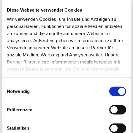
eigenen Interessen. Fuhr man früher mit den Kindern in
den Vergnügungspark oder schaute sich jeden
Diese Webseite verwendet Cookies
Zeichentrickfilm an, könnte man jetzt doch einmal
Wir verwenden Cookies, um Inhalte und Anzeigen zu
wieder...!
personalisieren, Funktionen für soziale Medien anbieten
zu können und die Zugriffe auf unsere Website zu
Zauberhaft, wenn man weiß, was man mit dieser neuen
analysieren. Außerdem geben wir Informationen zu Ihrer
FREI-Zeit anfangen kann.
Verwendung unserer Website an unsere Partner für
soziale Medien, Werbung und Analysen weiter. Unsere
Eingeladen sind alle Erwachsenen, die mehr oder
Partner führen diese Informationen möglicherweise mit
weniger unabhängig von ihren Kindern sind und Spaß
weiteren Daten zusammen, die Sie ihnen bereitgestellt
haben an gemeinsamer Freizeitgestaltung nur für uns.
haben oder die sie im Rahmen Ihrer Nutzung der Dienste
gesammelt haben.
Einwilligungsauswahl
Darum nennt sich diese Gruppe auch "EwoK"s (=
Notwendig
Erwachsene mal ohne Kinder).
Wir treffen uns einmal im Monat im Dietrich-
Präferenzen
Bonhoeffer-Zentrum zu Aktivitäten oder um von dort
aus zu Ausflügen zu starten. Wenn nichts anderes
Statistiken
angegeben ist, finden die Treffen um 19 Uhr statt.